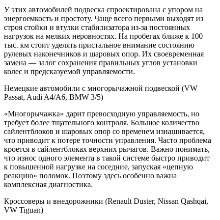
У этих автомобилей подвеска спроектирована с упором на
энергоемкость и простоту. Чаще всего первыми выходят из
строя стойки и втулки стабилизатора из-за постоянных
нагрузок на мелких неровностях. На пробегах ближе к 100
тыс. км стоит уделять пристальное внимание состоянию
рулевых наконечников и шаровых опор. Их своевременная
замена — залог сохранения правильных углов установки
колес и предсказуемой управляемости.
Немецкие автомобили с многорычажной подвеской (VW
Passat, Audi A4/A6, BMW 3/5)
«Многорычажка» дарит превосходную управляемость, но
требует более тщательного контроля. Большое количество
сайлентблоков и шаровых опор со временем изнашивается,
что приводит к потере точности управления. Часто проблема
кроется в сайлентблоках верхних рычагов. Важно понимать,
что износ одного элемента в такой системе быстро приводит
к повышенной нагрузке на соседние, запуская «цепную
реакцию» поломок. Поэтому здесь особенно важна
комплексная диагностика.
Кроссоверы и внедорожники (Renault Duster, Nissan Qashqai,
VW Tiguan)