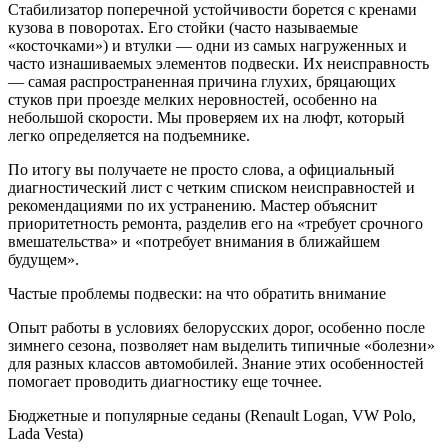
Стабилизатор поперечной устойчивости борется с кренами
кузова в поворотах. Его стойки (часто называемые
«косточками») и втулки — одни из самых нагруженных и
часто изнашиваемых элементов подвески. Их неисправность
— самая распространенная причина глухих, бряцающих
стуков при проезде мелких неровностей, особенно на
небольшой скорости. Мы проверяем их на люфт, который
легко определяется на подъемнике.
По итогу вы получаете не просто слова, а официальный
диагностический лист с четким списком неисправностей и
рекомендациями по их устранению. Мастер объяснит
приоритетность ремонта, разделив его на «требует срочного
вмешательства» и «потребует внимания в ближайшем
будущем».
Частые проблемы подвески: на что обратить внимание
Опыт работы в условиях белорусских дорог, особенно после
зимнего сезона, позволяет нам выделить типичные «болезни»
для разных классов автомобилей. Знание этих особенностей
помогает проводить диагностику еще точнее.
Бюджетные и популярные седаны (Renault Logan, VW Polo,
Lada Vesta)